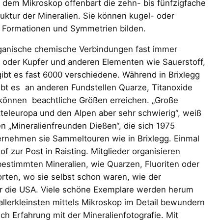
 dem Mikroskop offenbart die zehn- bis fünfzigfache
uktur der Mineralien. Sie können kugel- oder
e Formationen und Symmetrien bilden.
norganische chemische Verbindungen fast immer
 oder Kupfer und anderen Elementen wie Sauerstoff,
gibt es fast 6000 verschiedene. Während in Brixlegg
bt es an anderen Fundstellen Quarze, Titanoxide
“ können beachtliche Größen erreichen. „Große
Mitteleuropa und den Alpen aber sehr schwierig“, weiß
den „Mineralienfreunden Dießen“, die sich 1975
nehmen sie Sammeltouren wie in Brixlegg. Einmal
of zur Post in Raisting. Mitglieder organisieren
stimmten Mineralien, wie Quarzen, Fluoriten oder
orten, wo sie selbst schon waren, wie der
gar die USA. Viele schöne Exemplare werden herum
llerkleinsten mittels Mikroskop im Detail bewundern
ch Erfahrung mit der Mineralienfotografie. Mit