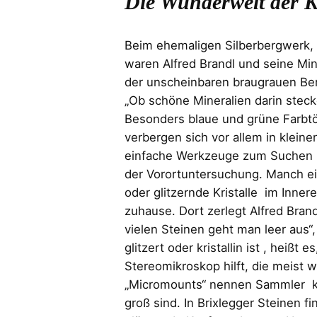
Die Wunderwelt der Kr
Beim ehemaligen Silberbergwerk, am
waren Alfred Brandl und seine Mi
der unscheinbaren braugrauen Ber
„Ob schöne Mineralien darin steck
Besonders blaue und grüne Farbtön
verbergen sich vor allem in klei
einfache Werkzeuge zum Suchen u
der Vorortuntersuchung. Manch ein
oder glitzernde Kristalle im Innere
zuhause. Dort zerlegt Alfred Brand
vielen Steinen geht man leer aus“,
glitzert oder kristallin ist , heißt
Stereomikroskop hilft, die meist 
„Micromounts“ nennen Sammler kle
groß sind. In Brixlegger Steinen fi