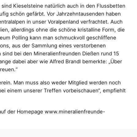
sind Kieselsteine natürlich auch in den Flussbetten
ufig schön gefärbt. Vor Jahrzehntausenden haben
entralalpen in unser Voralpenland verfrachtet. Auch
en, allerdings ohne die schöne kristalline Form, die
um Polling kann man schmuckvoll geschliffene
hons, aus der Sammlung eines verstorbenen
ind bei den Mineralienfreunden Dießen rund 15
lange dabei aber wie Alfred Brandl bemerkte: „Über
reuen.“
Verein. Man muss also weder Mitglied werden noch
bei einem unserer Treffen vorbeischauen“, empfiehlt
e auf der Homepage www.mineralienfreunde-
chrift Tassilo (November / Dezember 2023).