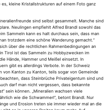
 es, kleine Kristallstrukturen auf einem Foto ganz
 Mineralienfreunde sind selbst gesammelt. Manche sind
lare. Neulingen empfiehlt Alfred Brandl sowohl das
eim Sammeln kann es halt durchaus sein, dass man
t man trotzdem eine schöne Wanderung gemacht.“
 sich über die rechtlichen Rahmenbedingungen an
 in Tirol ist das Sammeln zu Hobbyzwecken im
 die Hände, Hammer und Meißel einsetzt. In
rn gibt es allerdings Verbote. In der Schweiz
n von Kanton zu Kanton, teils sogar von Gemeinde
 beachten, dass Steinbrüche Privateigentum sind und
uch darf man nicht vergessen, dass bekannte
t“ sein können. „Mineralien wachsen viele
jährlich wie die Schwammerl“, betont Brandl. Nur
änge und Erosion treten sie immer wieder mal an die